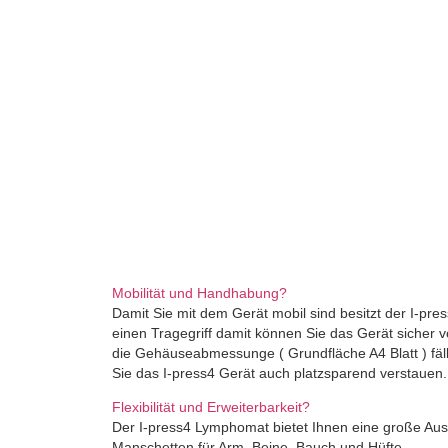
Mobilität und Handhabung?
Damit Sie mit dem Gerät mobil sind besitzt der I-pr
einen Tragegriff damit können Sie das Gerät sicher v
die Gehäuseabmessunge ( Grundfläche A4 Blatt ) fäl
Sie das I-press4 Gerät auch platzsparend verstauen.
Flexibilität und Erweiterbarkeit?
Der I-press4 Lymphomat bietet Ihnen eine große Aus
Manschetten für Arm, Beine, Bauch und Hüfte.