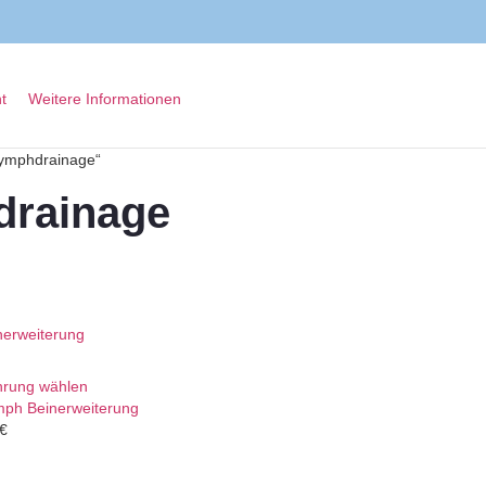
t
Weitere Informationen
Lymphdrainage“
drainage
hrung wählen
mph Beinerweiterung
€