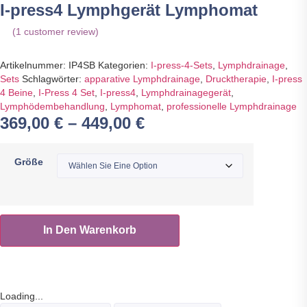
I-press4 Lymphgerät Lymphomat
(
1
customer review)
Artikelnummer:
IP4SB
Kategorien:
I-press-4-Sets
,
Lymphdrainage
,
Sets
Schlagwörter:
apparative Lymphdrainage
,
Drucktherapie
,
I-press
4 Beine
,
I-Press 4 Set
,
I-press4
,
Lymphdrainagegerät
,
Lymphödembehandlung
,
Lymphomat
,
professionelle Lymphdrainage
369,00
€
–
449,00
€
Größe
I-
press4
In Den Warenkorb
Lymphgerät
Lymphomat
Menge
Loading...