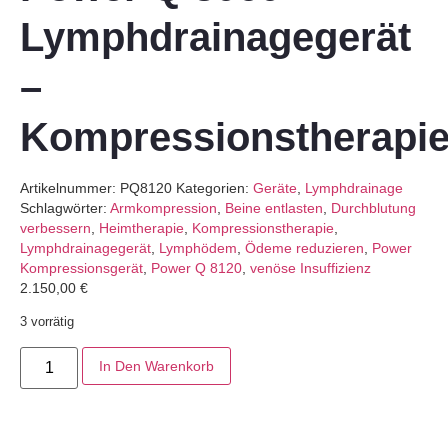
Lymphdrainagegerät
–
Kompressionstherapi
Artikelnummer:
PQ8120
Kategorien:
Geräte
,
Lymphdrainage
Schlagwörter:
Armkompression
,
Beine entlasten
,
Durchblutung
verbessern
,
Heimtherapie
,
Kompressionstherapie
,
Lymphdrainagegerät
,
Lymphödem
,
Ödeme reduzieren
,
Power
Kompressionsgerät
,
Power Q 8120
,
venöse Insuffizienz
2.150,00
€
3 vorrätig
In Den Warenkorb