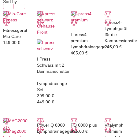
Sort by:
I-press4-
Lymphgerät
Fitnessgerät
I-press4
für die
Mio Care
premium
Kompressionsth
149,00
€
Lymphdrainagegerät
245,00
€
465,00
€
I Press
Schwarz mit 2
Beinmanschetten
–
Lymphdrainage
Set
399,00
€
–
449,00
€
Power Q 8060
PQ 6000 plus
Vitalymph
Lymphdrainagegerät
895,00
€
Premium